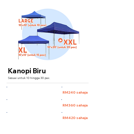
Kanopi Biru
Sesuai untuk 10 hingga 30 pax.
Large 10'x10' (untuk 10 pax)
RM240 sahaja
XL 10'x15' (untuk 15 pax)
RM360 sahaja
XXL 10'x20' (untuk 30 pax)
RM420 sahaja