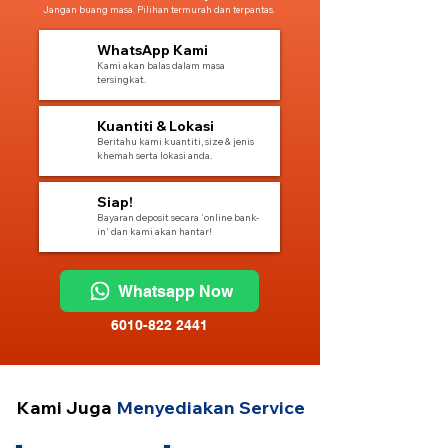
Jangan buang masa. Pilihan termurah dan terpantas.
1
WhatsApp Kami
Kami akan balas dalam masa
tersingkat.
2
Kuantiti & Lokasi
Beritahu kami kuantiti, size & jenis
khemah serta lokasi anda.
3
Siap!
Bayaran deposit secara 'online bank-
in' dan kami akan hantar!
Whatsapp Now
6010-822 2441
Kami Juga
Menyediakan Service