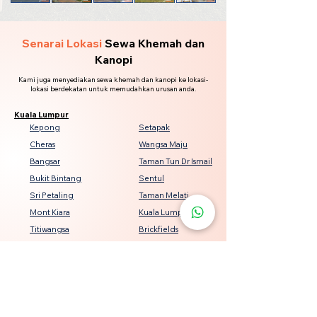
Senarai Lokasi
Sewa Khemah dan
Kanopi
Kami juga menyediakan sewa khemah dan kanopi ke lokasi-
lokasi berdekatan untuk memudahkan urusan anda.
Kuala Lumpur
Kepong
Setapak
Cheras
Wangsa Maju
Bangsar
Taman Tun Dr Ismail
Bukit Bintang
Sentul
Sri Petaling
Taman Melati
Mont Kiara
Kuala Lumpur City Centre
Titiwangsa
Brickfields
Seputeh
Damansara Heights
Keramat
Bukit Jalil
Genting Klang
Jalan Ipoh
Pandan Indah
Desa ParkCity
Salak Selatan
Jinjang