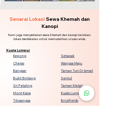
Senarai Lokasi
Sewa Khemah dan
Kanopi
Kami juga menyediakan sewa khemah dan kanopi ke lokasi-
lokasi berdekatan untuk memudahkan urusan anda.
Kuala Lumpur
Kepong
Setapak
Cheras
Wangsa Maju
Bangsar
Taman Tun Dr Ismail
Bukit Bintang
Sentul
Sri Petaling
Taman Melati
Mont Kiara
Kuala Lumpur City Centre
Titiwangsa
Brickfields
Seputeh
Damansara Heights
Keramat
Bukit Jalil
Genting Klang
Jalan Ipoh
Pandan Indah
Desa ParkCity
Salak Selatan
Jinjang