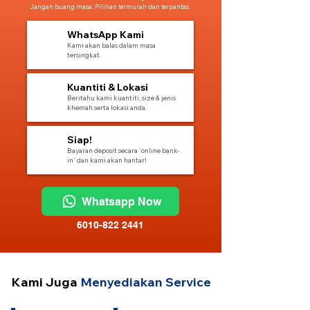
Jangan buang masa. Pilihan termurah dan terpantas.
1
WhatsApp Kami
Kami akan balas dalam masa
tersingkat.
2
Kuantiti & Lokasi
Beritahu kami kuantiti, size & jenis
khemah serta lokasi anda.
3
Siap!
Bayaran deposit secara 'online bank-
in' dan kami akan hantar!
Whatsapp Now
6010-822 2441
Kami Juga
Menyediakan Service