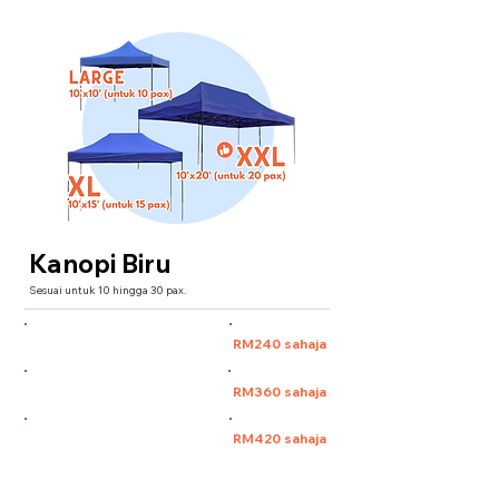
Kanopi Biru
Sesuai untuk 10 hingga 30 pax.
Large 10'x10' (untuk 10 pax)
RM240 sahaja
XL 10'x15' (untuk 15 pax)
RM360 sahaja
XXL 10'x20' (untuk 30 pax)
RM420 sahaja