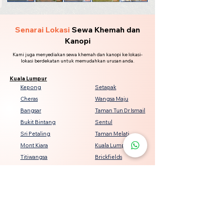
Senarai Lokasi
Sewa Khemah dan
Kanopi
Kami juga menyediakan sewa khemah dan kanopi ke lokasi-
lokasi berdekatan untuk memudahkan urusan anda.
Kuala Lumpur
Kepong
Setapak
Cheras
Wangsa Maju
Bangsar
Taman Tun Dr Ismail
Bukit Bintang
Sentul
Sri Petaling
Taman Melati
Mont Kiara
Kuala Lumpur City Centre
Titiwangsa
Brickfields
Seputeh
Damansara Heights
Keramat
Bukit Jalil
Genting Klang
Jalan Ipoh
Pandan Indah
Desa ParkCity
Salak Selatan
Jinjang