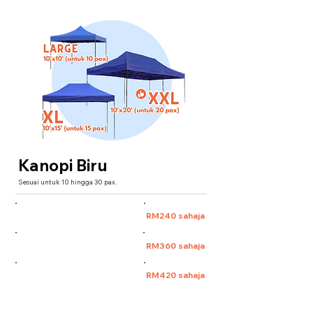
Kanopi Biru
Sesuai untuk 10 hingga 30 pax.
Large 10'x10' (untuk 10 pax)
RM240 sahaja
XL 10'x15' (untuk 15 pax)
RM360 sahaja
XXL 10'x20' (untuk 30 pax)
RM420 sahaja