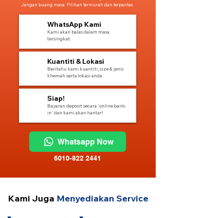
Jangan buang masa. Pilihan termurah dan terpantas.
1
WhatsApp Kami
Kami akan balas dalam masa
tersingkat.
2
Kuantiti & Lokasi
Beritahu kami kuantiti, size & jenis
khemah serta lokasi anda.
3
Siap!
Bayaran deposit secara 'online bank-
in' dan kami akan hantar!
Whatsapp Now
6010-822 2441
Kami Juga
Menyediakan Service