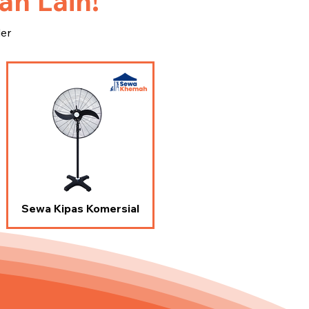
n Lain!
ler
Sewa Kipas Komersial