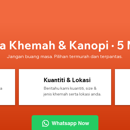
 Khemah & Kanopi · 5 
Jangan buang masa. Pilihan termurah dan terpantas.
Kuantiti & Lokasi
2
3
sa
Beritahu kami kuantiti, size &
jenis khemah serta lokasi anda.
Whatsapp Now