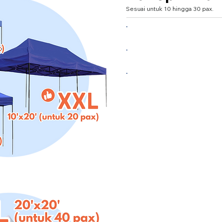
Sesuai untuk 10 hingga 30 pax.
Large 10'x10' (untuk 10
XL 10'x15' (untuk 15 pax
XXL 10'x20' (untuk 30 p