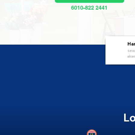
6010-822 2441
Han
sewa
akan
Lo