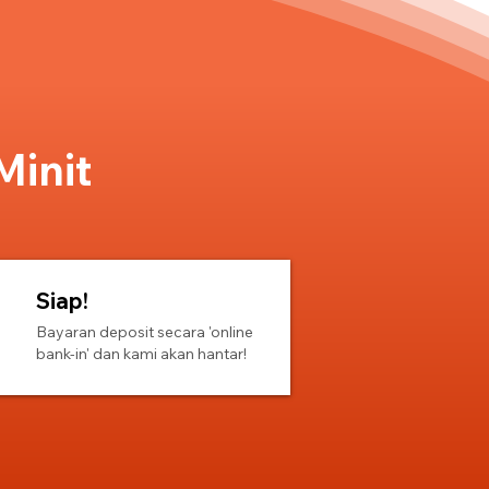
Minit
Siap!
Bayaran deposit secara 'online
bank-in' dan kami akan hantar!