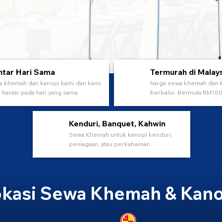
tar Hari Sama
Termurah di Malay
 khemah dan kanopi kami dan kami
harga sewa khemah dan 
 hantar pada hari yang sama.
berbaloi. Bermula RM100 
Kenduri, Banquet, Kahwin
Sewa Khemah untuk kanopi kenduri,
peniagaan, atau perkahwinan.
kasi Sewa Khemah & Kano