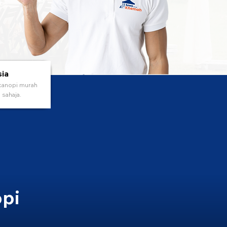
sia
kanopi murah
sahaja.
pi