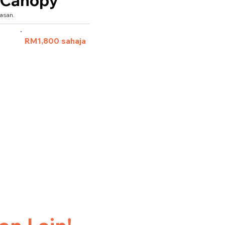
 Canopy
asan.
 pax)
RM1,800 sahaja