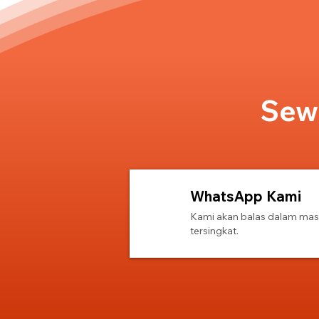
Sewa
WhatsApp Kami
1
Kami akan balas dalam ma
tersingkat.