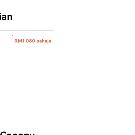
ian
 pax)
RM1,080 sahaja