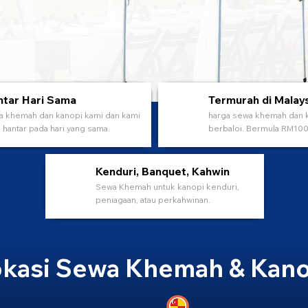
tar Hari Sama
Termurah di Malay
 khemah dan kanopi kami dan kami
harga sewa khemah dan 
 hantar pada hari yang sama.
berbaloi. Bermula RM100 
Kenduri, Banquet, Kahwin
Sewa Khemah untuk kanopi kenduri,
peniagaan, atau perkahwinan.
kasi Sewa Khemah & Kano