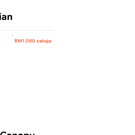
ian
 pax)
RM1,080 sahaja