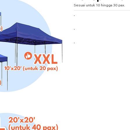
Sesuai untuk 10 hingga 30 pax.
Large 10'x10' (untuk 10
XL 10'x15' (untuk 15 pax
XXL 10'x20' (untuk 30 p