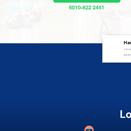
6010-822 2441
Han
sewa
akan
Lo