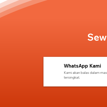
Sewa
WhatsApp Kami
1
Kami akan balas dalam ma
tersingkat.