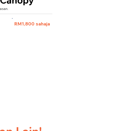
 Canopy
asan.
 pax)
RM1,800 sahaja