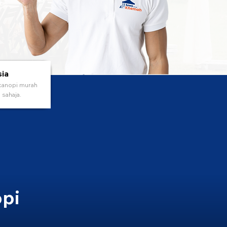
sia
kanopi murah
sahaja.
pi