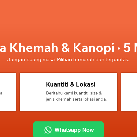
 Khemah & Kanopi · 5 
Jangan buang masa. Pilihan termurah dan terpantas.
Kuantiti & Lokasi
2
3
sa
Beritahu kami kuantiti, size &
jenis khemah serta lokasi anda.
Whatsapp Now