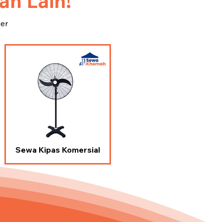
n Lain!
ler
Sewa Kipas Komersial