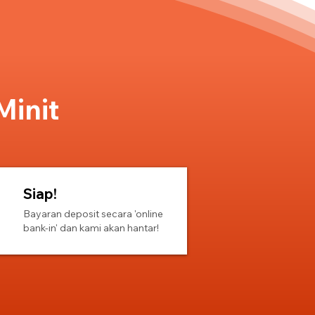
Minit
Siap!
Bayaran deposit secara 'online
bank-in' dan kami akan hantar!