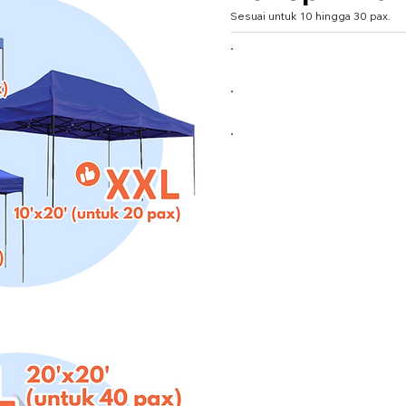
Sesuai untuk 10 hingga 30 pax.
Large 10'x10' (untuk 10
XL 10'x15' (untuk 15 pax
XXL 10'x20' (untuk 30 p