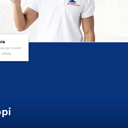
sia
kanopi murah
sahaja.
pi