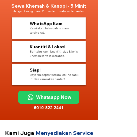
Sewa Khemah & Kanopi · 5 Minit
Jangan buang masa. Pilihan termurah dan terpantas.
1
WhatsApp Kami
Kami akan balas dalam masa
tersingkat.
2
Kuantiti & Lokasi
Beritahu kami kuantiti, size & jenis
khemah serta lokasi anda.
3
Siap!
Bayaran deposit secara 'online bank-
in' dan kami akan hantar!
Whatsapp Now
6010-822 2441
Kami Juga
Menyediakan Service